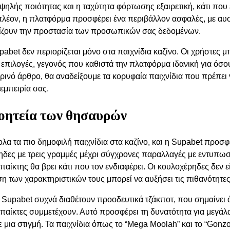
υψηλής ποιότητας και η ταχύτητα φόρτωσης εξαιρετική, κάτι που 
πλέον, η πλατφόρμα προσφέρει ένα περιβάλλον ασφαλές, με αυσ
ζουν την προστασία των προσωπικών σας δεδομένων.
upabet δεν περιορίζεται μόνο στα παιχνίδια καζίνο. Οι χρήστε
 επιλογές, γεγονός που καθιστά την πλατφόρμα ιδανική για όσ
ρινό άρθρο, θα αναδείξουμε τα κορυφαία παιχνίδια που πρέπει 
εμπειρία σας.
οητεία των θησαυρών
ολα τα πιο δημοφιλή παιχνίδια στα καζίνο, και η Supabet προσ
ηδες με τρεις γραμμές μέχρι σύγχρονες παραλλαγές με εντυπωσ
παίκτης θα βρει κάτι που τον ενδιαφέρει. Οι κουλοχέρηδες δεν ε
η των χαρακτηριστικών τους μπορεί να αυξήσει τις πιθανότητες
 Supabet συχνά διαθέτουν προοδευτικά τζάκποτ, που σημαίνει ό
παίκτες συμμετέχουν. Αυτό προσφέρει τη δυνατότητα για μεγάλ
 μια στιγμή. Τα παιχνίδια όπως το “Mega Moolah” και το “Gonzo