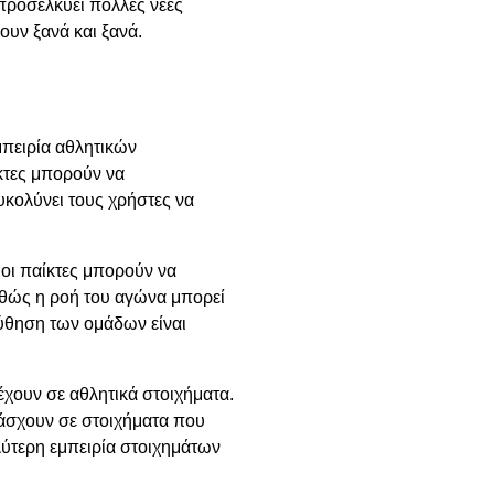
 προσελκύει πολλές νέες
ουν ξανά και ξανά.
μπειρία αθλητικών
κτες μπορούν να
κολύνει τους χρήστες να
οι παίκτες μπορούν να
καθώς η ροή του αγώνα μπορεί
ούθηση των ομάδων είναι
χουν σε αθλητικά στοιχήματα.
τάσχουν σε στοιχήματα που
αλύτερη εμπειρία στοιχημάτων