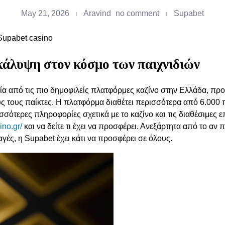
May 21, 2026
Aravind
no comment
Supabet
 Supabet casino
άλυψη στον κόσμο των παιχνιδιών
μία από τις πιο δημοφιλείς πλατφόρμες καζίνο στην Ελλάδα, προ
ους τους παίκτες. Η πλατφόρμα διαθέτει περισσότερα από 6.000 
σσότερες πληροφορίες σχετικά με το καζίνο και τις διαθέσιμες ε
ino.gr/
και να δείτε τι έχει να προσφέρει. Ανεξάρτητα από το αν 
γές, η Supabet έχει κάτι να προσφέρει σε όλους.