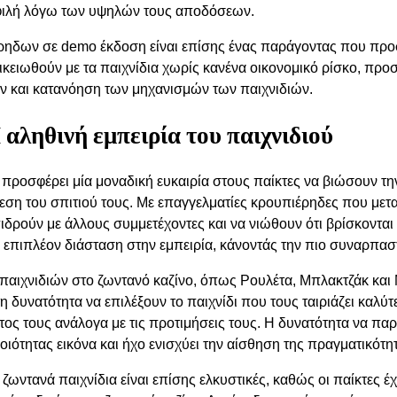
μοφιλή λόγω των υψηλών τους αποδόσεων.
ρηδων σε demo έκδοση είναι επίσης ένας παράγοντας που προσ
οικειωθούν με τα παιχνίδια χωρίς κανένα οικονομικό ρίσκο, πρ
ών και κατανόηση των μηχανισμών των παιχνιδιών.
αληθινή εμπειρία του παιχνιδιού
 προσφέρει μία μοναδική ευκαιρία στους παίκτες να βιώσουν τ
εση του σπιτιού τους. Με επαγγελματίες κρουπιέρηδες που μετα
ιδρούν με άλλους συμμετέχοντες και να νιώθουν ότι βρίσκονται
α επιπλέον διάσταση στην εμπειρία, κάνοντάς την πιο συναρπαστ
 παιχνιδιών στο ζωντανό καζίνο, όπως Ρουλέτα, Μπλακτζάκ και
η δυνατότητα να επιλέξουν το παιχνίδι που τους ταιριάζει καλύτ
ς τους ανάλογα με τις προτιμήσεις τους. Η δυνατότητα να παρ
ιότητας εικόνα και ήχο ενισχύει την αίσθηση της πραγματικότη
ωντανά παιχνίδια είναι επίσης ελκυστικές, καθώς οι παίκτες έ