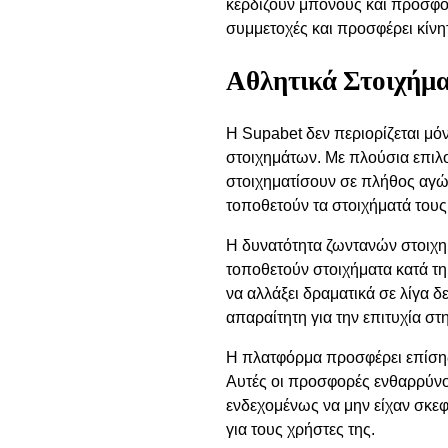
κερδίζουν μπόνους και προσφορ
συμμετοχές και προσφέρει κίνη
Αθλητικά Στοιχήμα
Η Supabet δεν περιορίζεται μό
στοιχημάτων. Με πλούσια επιλ
στοιχηματίσουν σε πλήθος αγώ
τοποθετούν τα στοιχήματά τους
Η δυνατότητα ζωντανών στοιχη
τοποθετούν στοιχήματα κατά τη
να αλλάξει δραματικά σε λίγα 
απαραίτητη για την επιτυχία σ
Η πλατφόρμα προσφέρει επίσης
Αυτές οι προσφορές ενθαρρύνου
ενδεχομένως να μην είχαν σκεφτ
για τους χρήστες της.