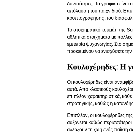
δυνατότητες. Τα γραφικά είναι 
απόλαυση του παιχνιδιού. Επι
κρυπτογράφησης που διασφαλί
Το στοιχηματικό κομμάτι της S
αθλητικά στοιχήματα με πολλές
εμπειρία ψυχαγωγίας. Στο σημε
προκειμένου να ενισχύσετε την 
Κουλοχέρηδες: Η γ
Οι κουλοχέρηδες είναι αναμφίβ
αυτά. Από κλασικούς κουλοχέρ
επιπλέον χαρακτηριστικά, κάθε 
στρατηγικής, καθώς η κατανόησ
Επιπλέον, οι κουλοχέρηδες της
αυξάνεται καθώς περισσότεροι 
αλλάξουν τη ζωή ενός παίκτη σε