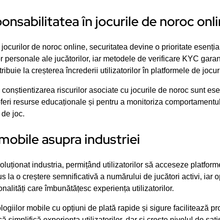
onsabilitatea în jocurile de noroc onl
 jocurilor de noroc online, securitatea devine o prioritate esenți
lor personale ale jucătorilor, iar metodele de verificare KYC gar
buie la creșterea încrederii utilizatorilor în platformele de jocur
 conștientizarea riscurilor asociate cu jocurile de noroc sunt ese
oferi resurse educaționale și pentru a monitoriza comportamentul j
 de joc.
 mobile asupra industriei
luționat industria, permițând utilizatorilor să acceseze platform
s la o creștere semnificativă a numărului de jucători activi, iar o
ionalități care îmbunătățesc experiența utilizatorilor.
giilor mobile cu opțiuni de plată rapide și sigure facilitează p
simplifică experiența utilizatorilor, dar și crește nivelul de satisfa