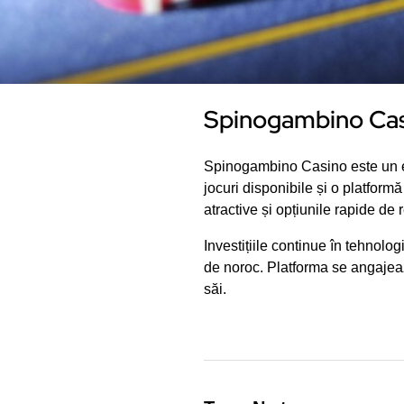
Spinogambino Casin
Spinogambino Casino este un ex
jocuri disponibile și o platformă
atractive și opțiunile rapide de 
Investițiile continue în tehnolog
de noroc. Platforma se angajează 
săi.