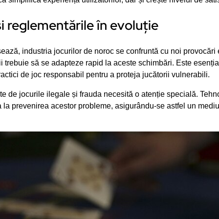
i reglementările în evoluție
ză, industria jocurilor de noroc se confruntă cu noi provocări 
orii trebuie să se adapteze rapid la aceste schimbări. Este esenți
ctici de joc responsabil pentru a proteja jucătorii vulnerabili.
 de jocurile ilegale și frauda necesită o atenție specială. Tehn
a la prevenirea acestor probleme, asigurându-se astfel un mediu 