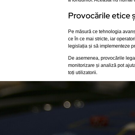
Provocările etice ș
Pe măsură ce tehnologia avansea
ce în ce mai stricte, iar operat
legislația și să implementeze pra
De asemenea, provocările legate
monitorizare și analiză pot ajut
toți utilizatorii.