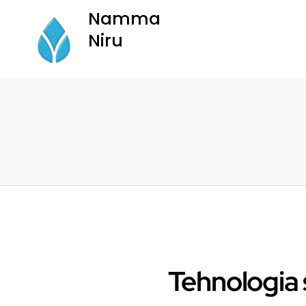
Namma
Niru
Namma Niru
Tehnologia ș