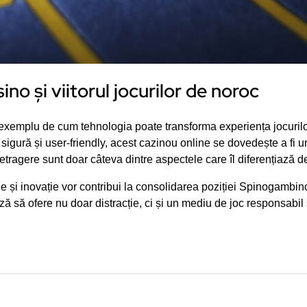
o și viitorul jocurilor de noroc
emplu de cum tehnologia poate transforma experiența jocurilor
 sigură și user-friendly, acest cazinou online se dovedește a fi un
retragere sunt doar câteva dintre aspectele care îl diferențiază d
ie și inovație vor contribui la consolidarea poziției Spinogambino î
să ofere nu doar distracție, ci și un mediu de joc responsabil și 