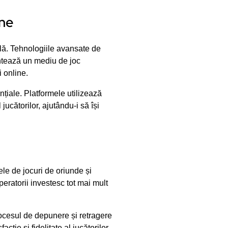
ine
ală. Tehnologiile avansate de
antează un mediu de joc
i online.
nțiale. Platformele utilizează
ucătorilor, ajutându-i să își
ele de jocuri de oriunde și
peratorii investesc tot mai mult
rocesul de depunere și retragere
cție și fidelitate al jucătorilor.