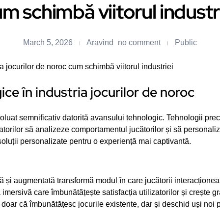
m schimbă viitorul industr
March 5, 2026
Aravind
no comment
Public
a jocurilor de noroc cum schimbă viitorul industriei
ice în industria jocurilor de noroc
oluat semnificativ datorită avansului tehnologic. Tehnologii precu
torilor să analizeze comportamentul jucătorilor și să personali
oluții personalizate pentru o experiență mai captivantă.
ă și augmentată transformă modul în care jucătorii interacționea
imersivă care îmbunătățește satisfacția utilizatorilor și crește gr
u doar că îmbunătățesc jocurile existente, dar și deschid uși noi