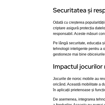
Securitatea și resp
Odată cu creșterea popularității
criptare asigură protecția date
responsabil. Aceste măsuri contri
Pe lângă securitate, educația și
tehnologii inteligente pentru a 
gestioneze mai bine obiceiurile
Impactul jocurilor
Jocurile de noroc mobile au revo
oricând. Această mobilitate a du
în aplicații prietenoase și funcț
De asemenea, integrarea tehnolo
a fondurilor. Aceasta nu numai că 