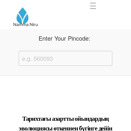
Namma Niru
Namma Niru
Enter Your Pincode:
Тарихтағы азартты ойындардың
эволюциясы өткеннен бүгінге дейін