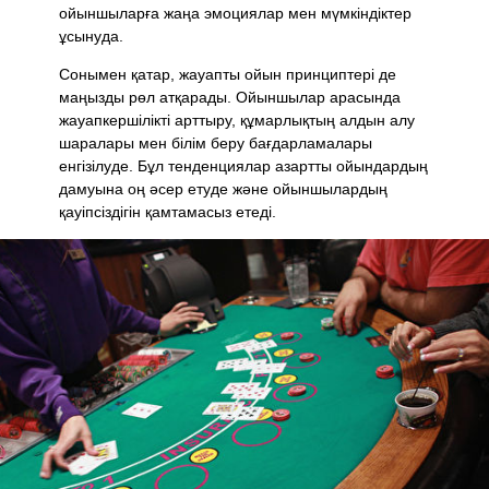
ойыншыларға жаңа эмоциялар мен мүмкіндіктер
ұсынуда.
Сонымен қатар, жауапты ойын принциптері де
маңызды рөл атқарады. Ойыншылар арасында
жауапкершілікті арттыру, құмарлықтың алдын алу
шаралары мен білім беру бағдарламалары
енгізілуде. Бұл тенденциялар азартты ойындардың
дамуына оң әсер етуде және ойыншылардың
қауіпсіздігін қамтамасыз етеді.