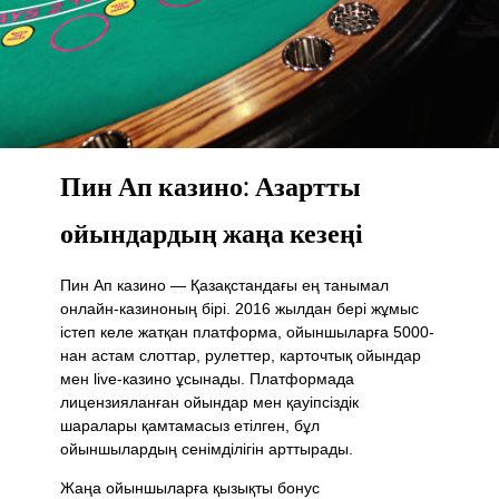
Пин Ап казино: Азартты
ойындардың жаңа кезеңі
Пин Ап казино — Қазақстандағы ең танымал
онлайн-казиноның бірі. 2016 жылдан бері жұмыс
істеп келе жатқан платформа, ойыншыларға 5000-
нан астам слоттар, рулеттер, карточтық ойындар
мен live-казино ұсынады. Платформада
лицензияланған ойындар мен қауіпсіздік
шаралары қамтамасыз етілген, бұл
ойыншылардың сенімділігін арттырады.
Жаңа ойыншыларға қызықты бонус