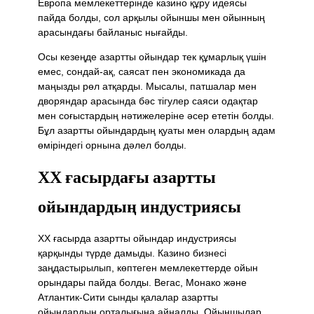
Европа мемлекеттерінде казино құру идеясы
пайда болды, сол арқылы ойыншы мен ойынның
арасындағы байланыс нығайды.
Осы кезеңде азартты ойындар тек құмарлық үшін
емес, сондай-ақ, саясат пен экономикада да
маңызды рөл атқарды. Мысалы, патшалар мен
дворяндар арасында бәс тігулер саяси одақтар
мен соғыстардың нәтижелеріне әсер ететін болды.
Бұл азартты ойындардың қуаты мен олардың адам
өміріндегі орнына дәлел болды.
ХХ ғасырдағы азартты
ойындардың индустриясы
ХХ ғасырда азартты ойындар индустриясы
қарқынды түрде дамыды. Казино бизнесі
заңдастырылып, көптеген мемлекеттерде ойын
орындары пайда болды. Вегас, Монако және
Атлантик-Сити сынды қалалар азартты
ойындардың орталығына айналды. Ойыншылар