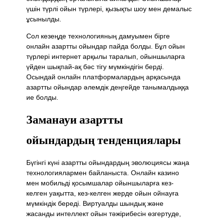
үшін түрлі ойын түрлері, қызықты шоу мен демалыс
ұсынылды.
Сол кезеңде технологияның дамуымен бірге
онлайн азартты ойындар пайда болды. Бұл ойын
түрлері интернет арқылы таралып, ойыншыларға
үйден шықпай-ақ бәс тігу мүмкіндігін берді.
Осындай онлайн платформалардың арқасында
азартты ойындар әлемдік деңгейде танымалдыққа
ие болды.
Заманауи азартты
ойындардың тенденциялары
Бүгінгі күні азартты ойындардың эволюциясы жаңа
технологиялармен байланыста. Онлайн казино
мен мобильді қосымшалар ойыншыларға кез-
келген уақытта, кез-келген жерде ойын ойнауға
мүмкіндік береді. Виртуалды шындық және
жасанды интеллект ойын тәжірибесін өзгертуде,