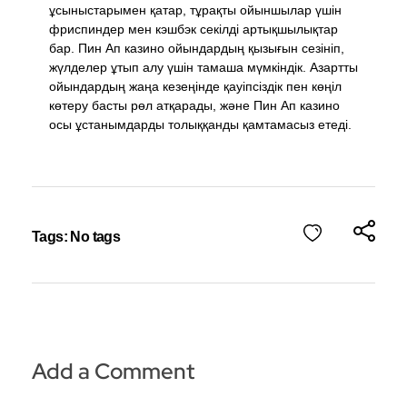
ұсыныстарымен қатар, тұрақты ойыншылар үшін
фриспиндер мен кэшбэк секілді артықшылықтар
бар. Пин Ап казино ойындардың қызығын сезініп,
жүлделер ұтып алу үшін тамаша мүмкіндік. Азартты
ойындардың жаңа кезеңінде қауіпсіздік пен көңіл
көтеру басты рөл атқарады, және Пин Ап казино
осы ұстанымдарды толыққанды қамтамасыз етеді.
Tags: No tags
Add a Comment