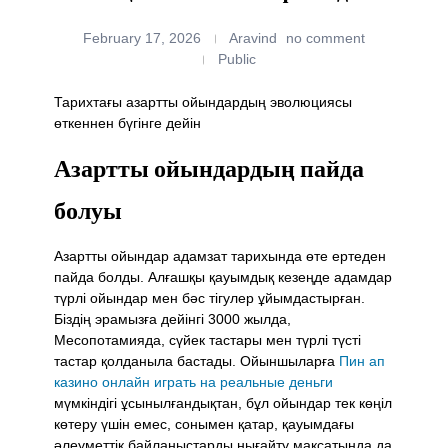
February 17, 2026
Aravind
no comment
Public
Тарихтағы азартты ойындардың эволюциясы
өткеннен бүгінге дейін
Азартты ойындардың пайда
болуы
Азартты ойындар адамзат тарихында өте ертеден
пайда болды. Алғашқы қауымдық кезеңде адамдар
түрлі ойындар мен бәс тігулер ұйымдастырған.
Біздің эрамызға дейінгі 3000 жылда,
Месопотамияда, сүйек тастары мен түрлі түсті
тастар қолданыла бастады. Ойыншыларға
Пин ап
казино онлайн играть на реальные деньги
мүмкіндігі ұсынылғандықтан, бұл ойындар тек көңіл
көтеру үшін емес, сонымен қатар, қауымдағы
әлеуметтік байланыстарды нығайту мақсатында да