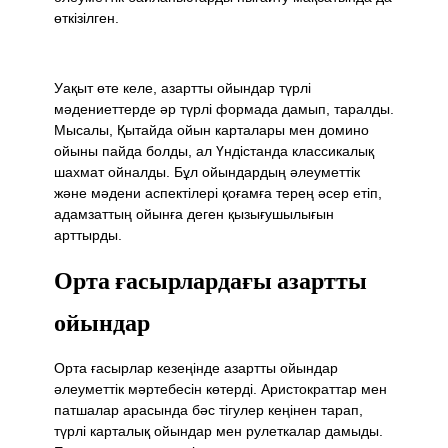
өткізілген.
Уақыт өте келе, азартты ойындар түрлі
мәдениеттерде әр түрлі формада дамып, таралды.
Мысалы, Қытайда ойын карталары мен домино
ойыны пайда болды, ал Үндістанда классикалық
шахмат ойналды. Бұл ойындардың әлеуметтік
және мәдени аспектілері қоғамға терең әсер етіп,
адамзаттың ойынға деген қызығушылығын
арттырды.
Орта ғасырлардағы азартты
ойындар
Орта ғасырлар кезеңінде азартты ойындар
әлеуметтік мәртебесін көтерді. Аристократтар мен
патшалар арасында бәс тігулер кеңінен тарап,
түрлі карталық ойындар мен рулеткалар дамыды.