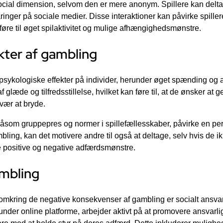
cial dimension, selvom den er mere anonym. Spillere kan deltage
ringer på sociale medier. Disse interaktioner kan påvirke spille
 føre til øget spilaktivitet og mulige afhængighedsmønstre.
kter af gambling
sykologiske effekter på individer, herunder øget spænding og 
f glæde og tilfredsstillelse, hvilket kan føre til, at de ønsker a
svær at bryde.
såsom gruppepres og normer i spillefællesskaber, påvirke en pe
mbling, kan det motivere andre til også at deltage, selv hvis de 
de positive og negative adfærdsmønstre.
ambling
ing de negative konsekvenser af gambling er socialt ansvar b
der online platforme, arbejder aktivt på at promovere ansvarligt