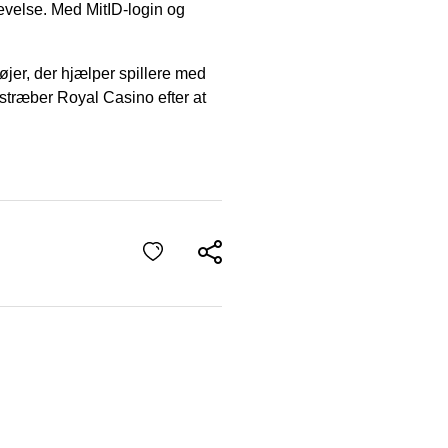
plevelse. Med MitID-login og
øjer, der hjælper spillere med
, stræber Royal Casino efter at