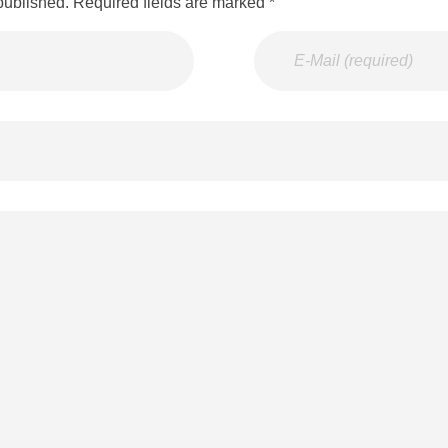
published. Required fields are marked *