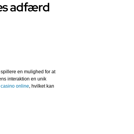
es adfærd
 spillere en mulighed for at
ens interaktion en unik
 casino online
, hvilket kan