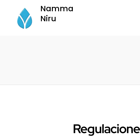
Namma
Niru
Namma Niru
Regulaciones