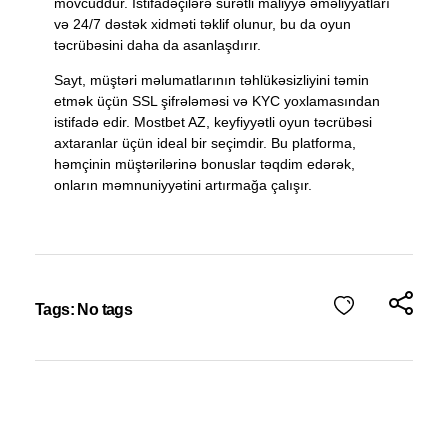
mövcuddur. İstifadəçilərə sürətli maliyyə əməliyyatları
və 24/7 dəstək xidməti təklif olunur, bu da oyun
təcrübəsini daha da asanlaşdırır.
Sayt, müştəri məlumatlarının təhlükəsizliyini təmin
etmək üçün SSL şifrələməsi və KYC yoxlamasından
istifadə edir. Mostbet AZ, keyfiyyətli oyun təcrübəsi
axtaranlar üçün ideal bir seçimdir. Bu platforma,
həmçinin müştərilərinə bonuslar təqdim edərək,
onların məmnuniyyətini artırmağa çalışır.
Tags: No tags