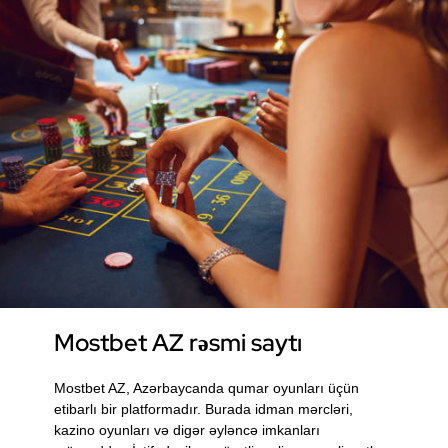
Mostbet AZ rəsmi saytı
Mostbet AZ, Azərbaycanda qumar oyunları üçün
etibarlı bir platformadır. Burada idman mərcləri,
kazino oyunları və digər əyləncə imkanları