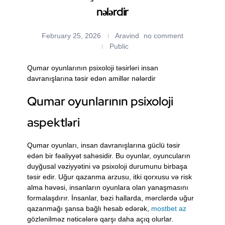
nələrdir
February 25, 2026
Aravind
no comment
Public
Qumar oyunlarının psixoloji təsirləri insan
davranışlarına təsir edən amillər nələrdir
Qumar oyunlarının psixoloji
aspektləri
Qumar oyunları, insan davranışlarına güclü təsir
edən bir fəaliyyət sahəsidir. Bu oyunlar, oyuncuların
duyğusal vəziyyətini və psixoloji durumunu birbaşa
təsir edir. Uğur qazanma arzusu, itki qorxusu və risk
alma həvəsi, insanların oyunlara olan yanaşmasını
formalaşdırır. İnsanlar, bəzi hallarda, mərclərdə uğur
qazanmağı şansa bağlı hesab edərək,
mostbet az
gözlənilməz nəticələrə qarşı daha açıq olurlar.