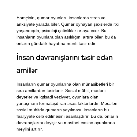
Həmçinin, qumar oyunları, insanlarda stres və
anksiyete yarada bilər. Qumar oynayan şəxslərdə itki
yaşandıqda, psixoloji çətinliklər ortaya çıxır. Bu,
insanların oyunlara olan asılılığını artıra bilər, bu da
onların gündəlik həyatına mənfi təsir edir.
İnsan davranışlarını təsir edən
amillər
İnsanların qumar oyunlarına olan münasibətləri bir
sıra amillərdən təsirlənir. Sosial mühit, mədəni
dəyərlər və iqtisadi vəziyyət, oyunlara olan
yanaşmanı formalaşdıran əsas faktorlardır. Məsələn,
sosial mühitdə qumarın yayılması, insanların bu
fəaliyyətə cəlb edilməsini asanlaşdırır. Bu da, onların
davranışlarını dəyişir və mostbet casino oyunlarına
meylini artırır.