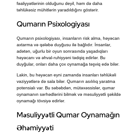
fəaliyyətlərinin olduğunu deyil, həm də daha
təhlükəsiz mühitlərin yaradıldığını göstərir.
Qumarın Psixologiyası
Qumarın psixologiyası, insanların risk alma, həyəcan
axtarma və qələbə duyğusu ilə bağlıdır. İnsanlar,
adətən, uğurlu bir oyun sonrasında yaşadıqları
həyəcanı və əhval-ruhiyyəni tədqiq edirlər. Bu
duyğular, onları daha çox oynamağa təşviq edə bilər.
Lakin, bu həyəcan eyni zamanda insanları təhlükəli
vəziyyətlərə də sala bilər. Qumarın asılılıq yaratma
potensialı var. Bu səbəbdən, mütəxəssislər, qumar
oynamanın sərhədlərini bilmək və məsuliyyətli şəkildə
oynamağı tövsiyə edirlər.
Məsuliyyətli Qumar Oynamağın
Əhəmiyyəti