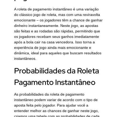
A roleta de pagamento instantâneo é uma variação
do clássico jogo de roleta, mas com uma reviravolta
emocionante – os jogadores têm a chance de ganhar
dinheiro instantaneamente. Neste jogo, as apostas
são feitas e as rodadas são rápidas, permitindo que
os jogadores recebam seus ganhos imediatamente
após a bola cair na casa vencedora. Isso torna a
experiência de jogo ainda mais emocionante e
dinâmica, ideal para aqueles que buscam resultados
instantâneos.
Probabilidades da Roleta
Pagamento Instantâneo
As probabilidades da roleta de pagamento
instantâneo podem variar de acordo com o tipo de
aposta feita pelo jogador. Para ajudar você a
entender melhor as chances de ganhar neste jogo,
criamos uma tabela com as probabilidades de cada