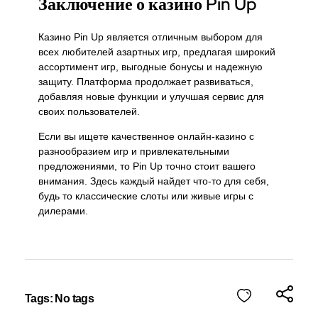
Заключение о казино Pin Up
Казино Pin Up является отличным выбором для
всех любителей азартных игр, предлагая широкий
ассортимент игр, выгодные бонусы и надежную
защиту. Платформа продолжает развиваться,
добавляя новые функции и улучшая сервис для
своих пользователей.
Если вы ищете качественное онлайн-казино с
разнообразием игр и привлекательными
предложениями, то Pin Up точно стоит вашего
внимания. Здесь каждый найдет что-то для себя,
будь то классические слоты или живые игры с
дилерами.
Tags: No tags