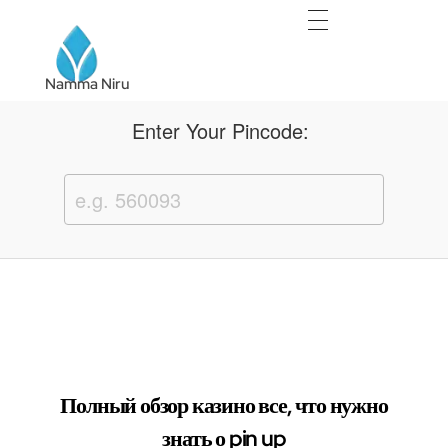
Namma Niru
Namma Niru
Enter Your Pincode:
Полный обзор казино все, что нужно
знать о pin up