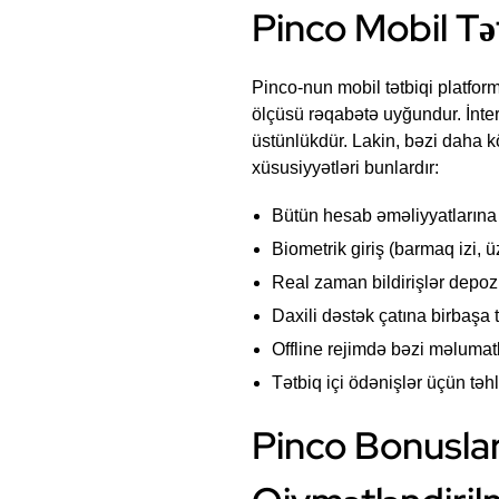
Pinco Mobil Tət
Pinco-nun mobil tətbiqi platfor
ölçüsü rəqabətə uyğundur. İnter
üstünlükdür. Lakin, bəzi daha k
xüsusiyyətləri bunlardır:
Bütün hesab əməliyyatlarına (
Biometrik giriş (barmaq izi, ü
Real zaman bildirişlər depozi
Daxili dəstək çatına birbaşa 
Offline rejimdə bəzi məlumatl
Tətbiq içi ödənişlər üçün təh
Pinco Bonuslar