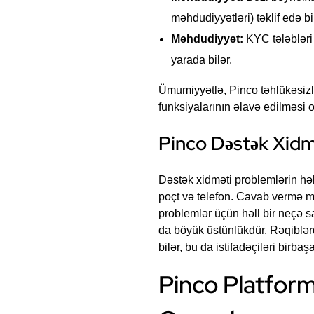
məhdudiyyətləri) təklif edə bil
Məhdudiyyət:
KYC tələbləri 
yarada bilər.
Ümumiyyətlə, Pinco təhlükəsizlik
funksiyalarının əlavə edilməsi 
Pinco Dəstək Xidmət
Dəstək xidməti problemlərin həlli
poçt və telefon. Cavab vermə m
problemlər üçün həll bir neçə s
da böyük üstünlükdür. Rəqiblər
bilər, bu da istifadəçiləri bir
Pinco Platform