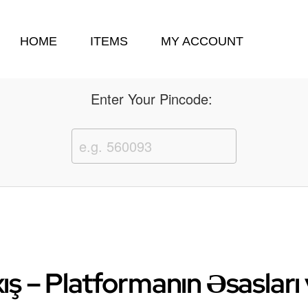
HOME
ITEMS
MY ACCOUNT
Enter Your Pincode:
ış – Platformanın Əsasları v