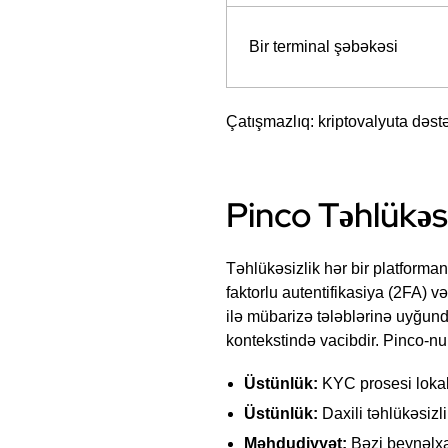
Bir terminal şəbəkəsi
Çatışmazlıq: kriptovalyuta dəs
Pinco Təhlükəs
Təhlükəsizlik hər bir platforman
faktorlu autentifikasiya (2FA) 
ilə mübarizə tələblərinə uyğundu
kontekstində vacibdir. Pinco-n
Üstünlük:
KYC prosesi lokal 
Üstünlük:
Daxili təhlükəsizli
Məhdudiyyət:
Bəzi beynəlxal