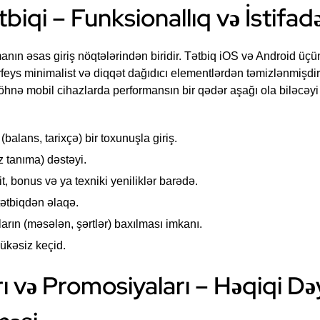
biqi – Funksionallıq və İstifad
manın əsas giriş nöqtələrindən biridir. Tətbiq iOS və Android 
feys minimalist və diqqət dağıdıcı elementlərdən təmizlənmişdir,
öhnə mobil cihazlarda performansın bir qədər aşağı ola biləcəyi
balans, tarixçə) bir toxunuşla giriş.
z tanıma) dəstəyi.
t, bonus və ya texniki yeniliklər barədə.
tətbiqdən əlaqə.
arın (məsələn, şərtlər) baxılması imkanı.
lükəsiz keçid.
ı və Promosiyaları – Həqiqi Də