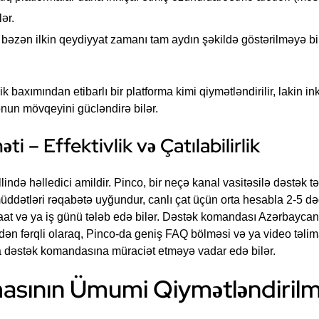
ər.
bəzən ilkin qeydiyyat zamanı tam aydın şəkildə göstərilməyə bi
 baxımından etibarlı bir platforma kimi qiymətləndirilir, lakin 
onun mövqeyini gücləndirə bilər.
i – Effektivlik və Çatılabilirlik
ndə həlledici amildir. Pinco, bir neçə kanal vasitəsilə dəstək təkl
üddətləri rəqabətə uyğundur, canlı çat üçün orta hesabla 2-5 d
aat və ya iş günü tələb edə bilər. Dəstək komandası Azərbaycan d
dən fərqli olaraq, Pinco-da geniş FAQ bölməsi və ya video təli
başa dəstək komandasına müraciət etməyə vadar edə bilər.
asının Ümumi Qiymətləndirilm