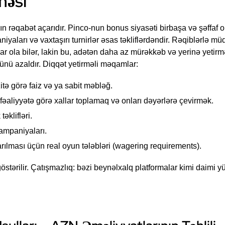
məsi
 rəqabət açarıdır. Pinco-nun bonus siyasəti birbaşa və şəffaf ol
yaları və vaxtaşırı turnirlər əsas təkliflərdəndir. Rəqiblərlə 
 ola bilər, lakin bu, adətən daha az mürəkkəb və yerinə yetirm
ünü azaldır. Diqqət yetirməli məqamlar:
tə görə faiz və ya sabit məbləğ.
əaliyyətə görə xallar toplamaq və onları dəyərlərə çevirmək.
əklifləri.
ampaniyaları.
rılması üçün real oyun tələbləri (wagering requirements).
östərilir. Çatışmazlıq: bəzi beynəlxalq platformalar kimi daimi yü