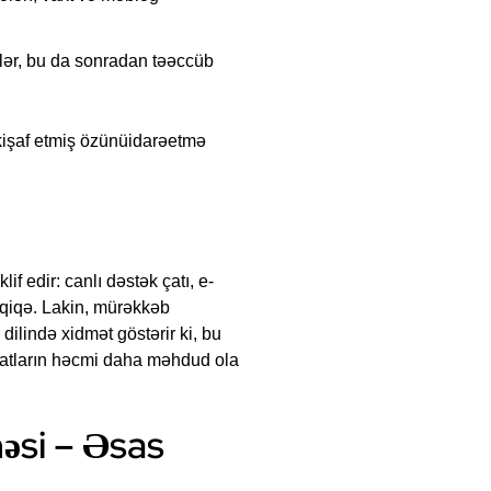
lər, bu da sonradan təəccüb
inkişaf etmiş özünüidarəetmə
if edir: canlı dəstək çatı, e-
əqiqə. Lakin, mürəkkəb
ilində xidmət göstərir ki, bu
matların həcmi daha məhdud ola
əsi – Əsas