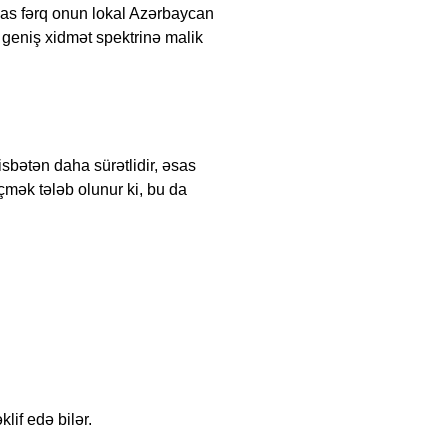
sas fərq onun lokal Azərbaycan
 geniş xidmət spektrinə malik
isbətən daha sürətlidir, əsas
mək tələb olunur ki, bu da
klif edə bilər.