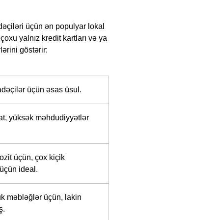
adəçiləri üçün ən populyar lokal
çoxu yalnız kredit kartları və ya
rini göstərir:
fadəçilər üçün əsas üsul.
at, yüksək məhdudiyyətlər
ozit üçün, çox kiçik
üçün ideal.
k məbləğlər üçün, lakin
ş.