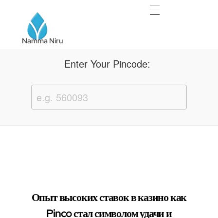
Namma Niru
Namma Niru
Enter Your Pincode:
Опыт высоких ставок в казино как
Pinco стал символом удачи и