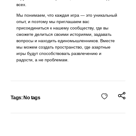
всех.
Мы понимаем, что каждая игра — это уникальный
опыт, и поэтому мы приглашаем вас
присоединиться к нашему сообществу, где вы
сможете делиться своими историями, задавать
вопросы и находить единомышленников. Вместе
мы можем создать пространство, где азартные
игры будут способствовать развлечению и
радости, а не проблемам.
Tags: No tags