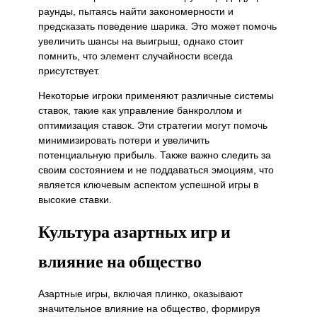
раунды, пытаясь найти закономерности и
предсказать поведение шарика. Это может помочь
увеличить шансы на выигрыш, однако стоит
помнить, что элемент случайности всегда
присутствует.
Некоторые игроки применяют различные системы
ставок, такие как управление банкроллом и
оптимизация ставок. Эти стратегии могут помочь
минимизировать потери и увеличить
потенциальную прибыль. Также важно следить за
своим состоянием и не поддаваться эмоциям, что
является ключевым аспектом успешной игры в
высокие ставки.
Культура азартных игр и
влияние на общество
Азартные игры, включая плинко, оказывают
значительное влияние на общество, формируя