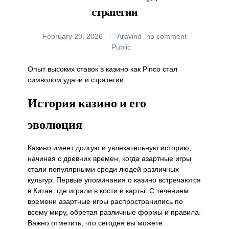
стратегии
February 20, 2026
Aravind
no comment
Public
Опыт высоких ставок в казино как Pinco стал
символом удачи и стратегии
История казино и его
эволюция
Казино имеет долгую и увлекательную историю,
начиная с древних времен, когда азартные игры
стали популярными среди людей различных
культур. Первые упоминания о казино встречаются
в Китае, где играли в кости и карты. С течением
времени азартные игры распространились по
всему миру, обретая различные формы и правила.
Важно отметить, что сегодня вы можете