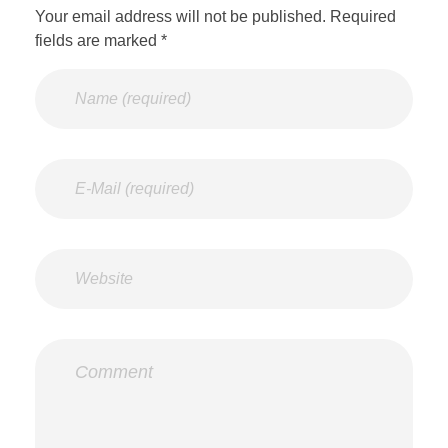
Your email address will not be published. Required
fields are marked *