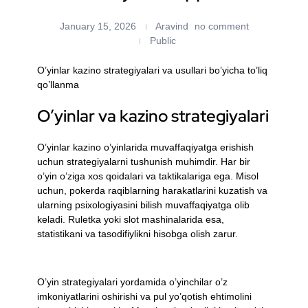
January 15, 2026
Aravind
no comment
Public
O’yinlar kazino strategiyalari va usullari bo’yicha to’liq
qo’llanma
O’yinlar va kazino strategiyalari
O’yinlar kazino o’yinlarida muvaffaqiyatga erishish
uchun strategiyalarni tushunish muhimdir. Har bir
o’yin o’ziga xos qoidalari va taktikalariga ega. Misol
uchun, pokerda raqiblarning harakatlarini kuzatish va
ularning psixologiyasini bilish muvaffaqiyatga olib
keladi. Ruletka yoki slot mashinalarida esa,
statistikani va tasodifiylikni hisobga olish zarur.
O’yin strategiyalari yordamida o’yinchilar o’z
imkoniyatlarini oshirishi va pul yo’qotish ehtimolini