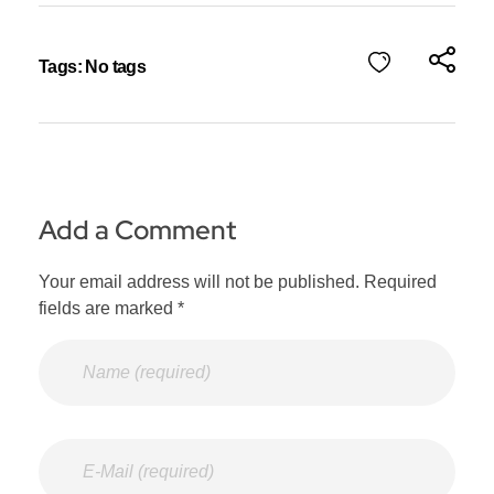
Tags: No tags
Add a Comment
Your email address will not be published. Required
fields are marked *