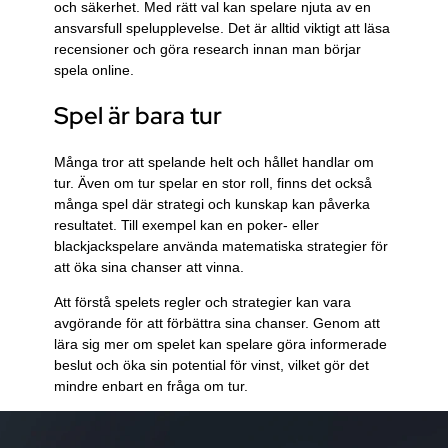
och säkerhet. Med rätt val kan spelare njuta av en
ansvarsfull spelupplevelse. Det är alltid viktigt att läsa
recensioner och göra research innan man börjar
spela online.
Spel är bara tur
Många tror att spelande helt och hållet handlar om
tur. Även om tur spelar en stor roll, finns det också
många spel där strategi och kunskap kan påverka
resultatet. Till exempel kan en poker- eller
blackjackspelare använda matematiska strategier för
att öka sina chanser att vinna.
Att förstå spelets regler och strategier kan vara
avgörande för att förbättra sina chanser. Genom att
lära sig mer om spelet kan spelare göra informerade
beslut och öka sin potential för vinst, vilket gör det
mindre enbart en fråga om tur.