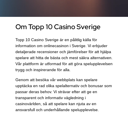
Om Topp 10 Casino Sverige
Topp 10 Casino Sverige är en pålitlig källa för
information om onlinecasinon i Sverige. Vi erbjuder
detaljerade recensioner och jämförelser för att hjälpa
spelare att hitta de bästa och mest säkra alternativen.
Vår plattform är utformad för att göra spelupplevelsen
trygg och inspirerande för alla.
Genom att besöka vår webbplats kan spelare
upptäcka en rad olika spelalternativ och bonusar som
passar deras behov. Vi strävar efter att ge en
transparent och informativ vägledning i
casinovärlden, så att spelare kan njuta av en
ansvarsfull och underhållande spelupplevelse.