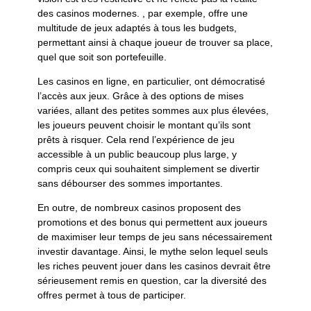
des casinos modernes. , par exemple, offre une
multitude de jeux adaptés à tous les budgets,
permettant ainsi à chaque joueur de trouver sa place,
quel que soit son portefeuille.
Les casinos en ligne, en particulier, ont démocratisé
l’accès aux jeux. Grâce à des options de mises
variées, allant des petites sommes aux plus élevées,
les joueurs peuvent choisir le montant qu’ils sont
prêts à risquer. Cela rend l’expérience de jeu
accessible à un public beaucoup plus large, y
compris ceux qui souhaitent simplement se divertir
sans débourser des sommes importantes.
En outre, de nombreux casinos proposent des
promotions et des bonus qui permettent aux joueurs
de maximiser leur temps de jeu sans nécessairement
investir davantage. Ainsi, le mythe selon lequel seuls
les riches peuvent jouer dans les casinos devrait être
sérieusement remis en question, car la diversité des
offres permet à tous de participer.