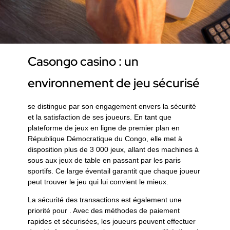
Casongo casino : un
environnement de jeu sécurisé
se distingue par son engagement envers la sécurité
et la satisfaction de ses joueurs. En tant que
plateforme de jeux en ligne de premier plan en
République Démocratique du Congo, elle met à
disposition plus de 3 000 jeux, allant des machines à
sous aux jeux de table en passant par les paris
sportifs. Ce large éventail garantit que chaque joueur
peut trouver le jeu qui lui convient le mieux.
La sécurité des transactions est également une
priorité pour . Avec des méthodes de paiement
rapides et sécurisées, les joueurs peuvent effectuer