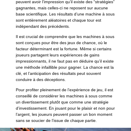
peuvent avoir l’impression qu’il existe des “stratégies”
gagnantes, mais celles-ci ne reposent sur aucune
base scientifique. Les résultats d’une machine à sous
sont entièrement aléatoires et chaque tour est
indépendant des précédents.
Il est crucial de comprendre que les machines à sous
sont conçues pour être des jeux de chance, où le
facteur déterminant est la fortune. Même si certains
joueurs partagent leurs expériences de gains
impressionnants, il ne faut pas en déduire qu’il existe
une méthode infaillible pour gagner. La chance est la
clé, et l’anticipation des résultats peut souvent
conduire à des déceptions.
Pour profiter pleinement de l’expérience de jeu, il est
conseillé de considérer les machines à sous comme
un divertissement plutôt que comme une stratégie
d’investissement. En jouant pour le plaisir et non pour
l’argent, les joueurs peuvent passer un bon moment
sans se soucier de l’issue de chaque partie.