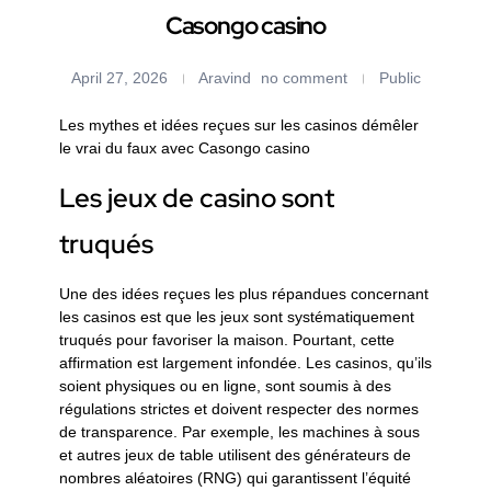
Casongo casino
April 27, 2026
Aravind
no comment
Public
Les mythes et idées reçues sur les casinos démêler
le vrai du faux avec Casongo casino
Les jeux de casino sont
truqués
Une des idées reçues les plus répandues concernant
les casinos est que les jeux sont systématiquement
truqués pour favoriser la maison. Pourtant, cette
affirmation est largement infondée. Les casinos, qu’ils
soient physiques ou en ligne, sont soumis à des
régulations strictes et doivent respecter des normes
de transparence. Par exemple, les machines à sous
et autres jeux de table utilisent des générateurs de
nombres aléatoires (RNG) qui garantissent l’équité