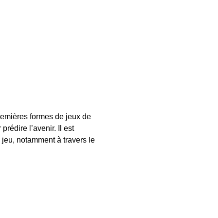
premières formes de jeux de
rédire l’avenir. Il est
 jeu, notamment à travers le