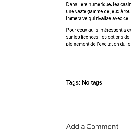
Dans l’ère numérique, les casin
une vaste gamme de jeux à tout 
immersive qui rivalise avec cel
Pour ceux qui s’intéressent à ex
sur les licences, les options de
pleinement de l’excitation du je
Tags: No tags
Add a Comment