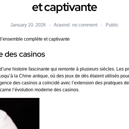
et captivante
January 10, 2026
Aravind
no comment
Public
d’ensemble complète et captivante
re des casinos
 d’une histoire fascinante qui remonte à plusieurs siècles. Les 
squ’à la Chine antique, où des jeux de dés étaient utilisés pour p
gence des casinos a coïncidé avec l’extension des pratiques de
incarne l’évolution moderne des casinos.