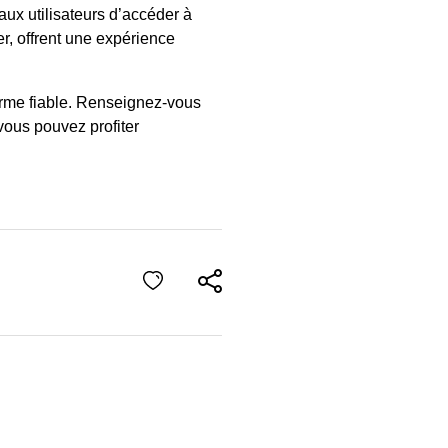
ux utilisateurs d’accéder à
r, offrent une expérience
eforme fiable. Renseignez-vous
 vous pouvez profiter