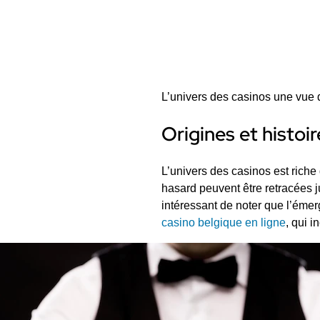
L’univers des casinos une vue 
Origines et histoi
L’univers des casinos est riche
hasard peuvent être retracées ju
intéressant de noter que l’émer
casino belgique en ligne
, qui 