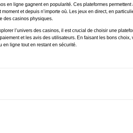
os en ligne gagnent en popularité. Ces plateformes permettent a
moment et depuis n’importe où. Les jeux en direct, en particulie
le des casinos physiques.
plorer l’univers des casinos, il est crucial de choisir une plat
 paiement et les avis des utilisateurs. En faisant les bons choix,
u en ligne tout en restant en sécurité.