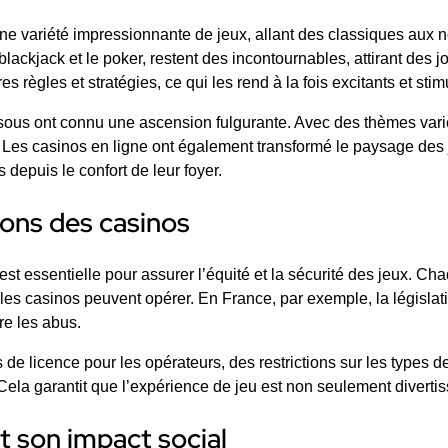
ne variété impressionnante de jeux, allant des classiques aux 
e blackjack et le poker, restent des incontournables, attirant des 
 règles et stratégies, ce qui les rend à la fois excitants et stim
sous ont connu une ascension fulgurante. Avec des thèmes varié
. Les casinos en ligne ont également transformé le paysage des
s depuis le confort de leur foyer.
tions des casinos
st essentielle pour assurer l’équité et la sécurité des jeux. Ch
es casinos peuvent opérer. En France, par exemple, la législation
re les abus.
 de licence pour les opérateurs, des restrictions sur les types
 Cela garantit que l’expérience de jeu est non seulement diverti
et son impact social