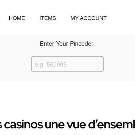
HOME
ITEMS
MY ACCOUNT
Enter Your Pincode:
s casinos une vue d’ense