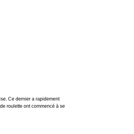
ise. Ce dernier a rapidement
t de roulette ont commencé à se