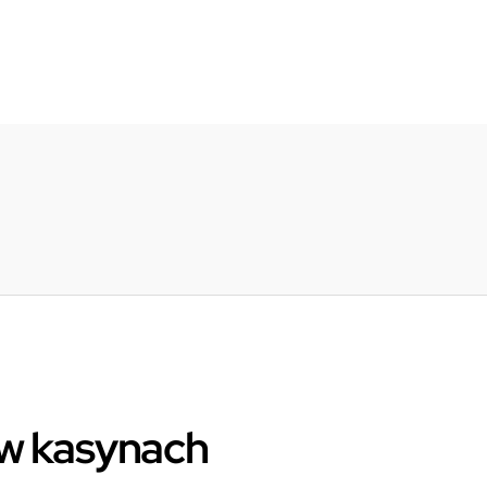
 w kasynach