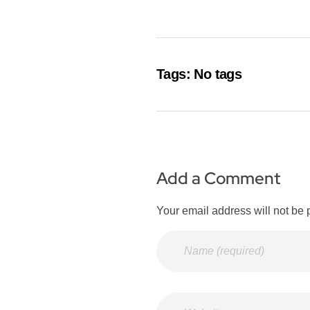
Tags: No tags
Add a Comment
Your email address will not be 