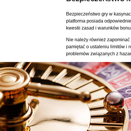
Bezpieczeństwo gry w kasynach 
platforma posiada odpowiednie 
kwestii zasad i warunków bon
Nie należy również zapominać 
pamiętać o ustaleniu limitów i
problemów związanych z haza