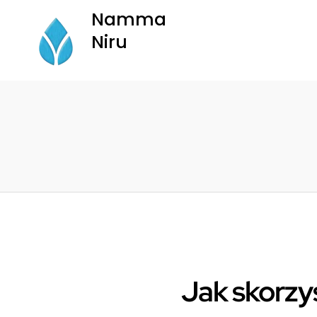
Namma
Niru
Namma Niru
Jak skorzy