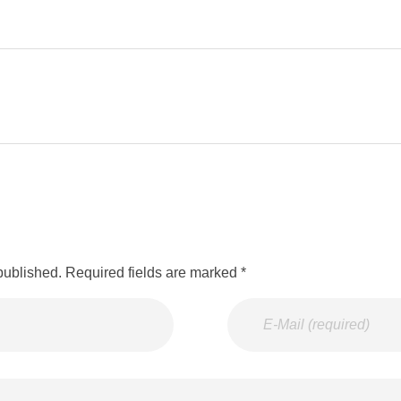
published. Required fields are marked *