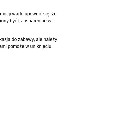
mocji warto upewnić się, że
winny być transparentne w
kazja do zabawy, ale należy
tkami pomoże w uniknięciu