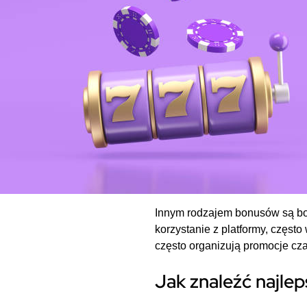
Innym rodzajem bonusów są bon
korzystanie z platformy, częst
często organizują promocje cza
Jak znaleźć najle