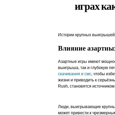
играх ка
Истории крупных выигрышей и
Влияние азартных
Азартные игры имеют мощное 
выигрыша, так и глубокую пе
скачивания и смс
, чтобы изб
жизни и приводить к серьёзн
Rush, становятся источником
Люди, выигрывающие крупные 
может привести к чрезмерным