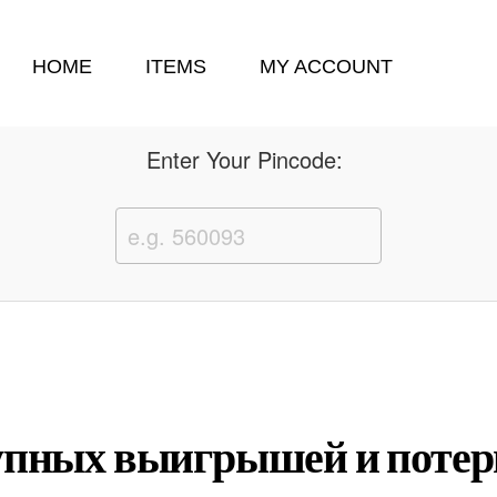
HOME
ITEMS
MY ACCOUNT
Enter Your Pincode:
упных выигрышей и потерь