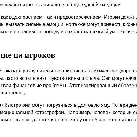
в конечном итоге оказываются в еще худшей ситуации.
 как вдохновением, так и предостережением. Игроки должн
бны вызвать сильные эмоции, но также могут привести к ф
ьно воспринимать победу и сохранять трезвый ум – ключе
ние на игроков
ут оказать разрушительное влияние на психическое здоровь
, часто испытывают чувство вины и стыда. Они могут нача
 свои финансовые проблемы. Этот изолированный образ жи
 и тревогу.
ак быстро они могут погрузиться в долговую яму. Потеря де
эмоциональной катастрофой. Например, человек, который 
альностью, когда потеряет всё, что у него было, что в итоге