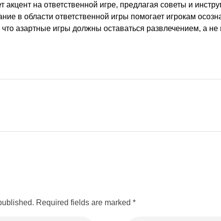
 акцент на ответственной игре, предлагая советы и инстр
ние в области ответственной игры помогает игрокам осозна
 что азартные игры должны оставаться развлечением, а не 
published. Required fields are marked *