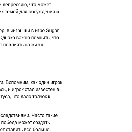
и депрессию, что может
 их темой для обсуждения и
ер, выигрыши в игре Sugar
Однако важно помнить, что
т повлиять на жизнь,
. Вспомним, как один игрок
ь, и игрок стал известен в
уса, что дало толчок к
следствиями. Часто такие
 победа может создать
ют ставить всё больше,