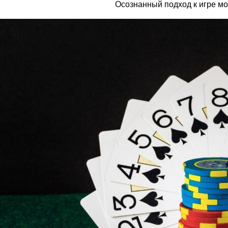
Осознанный подход к игре мо