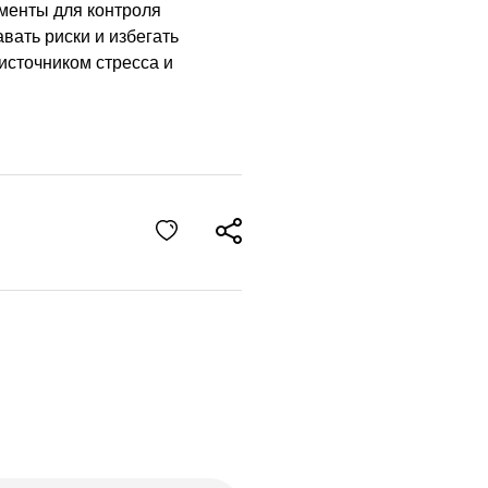
ументы для контроля
вать риски и избегать
источником стресса и