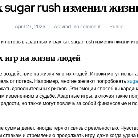
к sugar rush изменил жизн
April 27, 2026
Aravind
no comment
Public
 потерь в азартных играх как sugar rush изменил жизни иг
 игр на жизни людей
воздействие на жизни многих людей. Игроки могут испытат
чаль от потерь. Например, многие желают попробовать
suga
ежать дополнительных рисков. Эти эмоции способны карди
ым изменениям в судьбе. Азартные игры, включая такие по
 радости, но также могут повлечь за собой финансовые и п
суммы денег, иногда теряют связь с реальностью. Чувство
 ставкам и стремлению продолжать игру, даже когда удача п