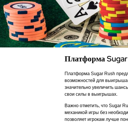
Платформа Sugar 
Платформа Sugar Rush предл
возможностей для выигрыша. 
значительно увеличить шансы
свои силы в выигрышах.
Важно отметить, что Sugar R
механикой игры без необходи
позволяет игрокам лучше поня