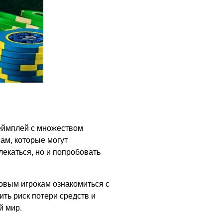
еймплей с множеством
ам, которые могут
лекаться, но и попробовать
новым игрокам ознакомиться с
ить риск потери средств и
й мир.