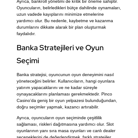
Ayrıca, bankroll yönetimi de kritik bir öneme sahiptir.
Oyuncuların, belirledikleri bütçe dahilinde oynamaları,
uzun vadede kayıplarını minimize etmelerine
yardımcı olur. Bu nedenle, kaybetme ve kazanma
durumlarını dikkate alarak bir plan oluşturmak
faydalıdır.
Banka Stratejileri ve Oyun
Seçimi
Banka stratejisi, oyuncunun oyun deneyimini nasıl
yöneteceğini belirler. Kullanıcıların, hangi oyunlara
yatırım yapacaklarını ve ne kadar süreyle
oynayacaklarını planlaması gerekmektedir. Pinco
Casino’da geniş bir oyun yelpazesi bulunduğundan,
doğru seçimler yapmak, kazancı artırabilir.
Ayrıca, oyuncuların oyun seçiminde çeşitlilik
sağlaması, riskleri dağıtmasına yardımcı olur. Slot
oyunlarının yanı sıra masa oyunları ve canlı dealer
seçeneklerini de değerlendirmek, farklı stratejiler