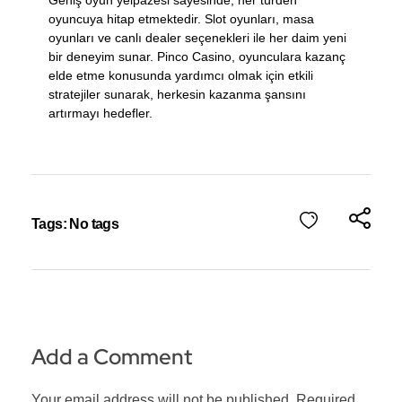
oyuncuya hitap etmektedir. Slot oyunları, masa
oyunları ve canlı dealer seçenekleri ile her daim yeni
bir deneyim sunar. Pinco Casino, oyunculara kazanç
elde etme konusunda yardımcı olmak için etkili
stratejiler sunarak, herkesin kazanma şansını
artırmayı hedefler.
Tags: No tags
Add a Comment
Your email address will not be published. Required