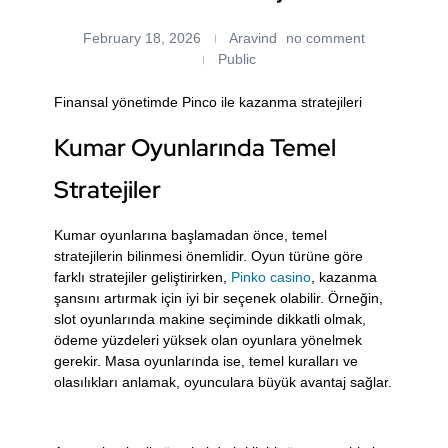
February 18, 2026
Aravind
no comment
Public
Finansal yönetimde Pinco ile kazanma stratejileri
Kumar Oyunlarında Temel
Stratejiler
Kumar oyunlarına başlamadan önce, temel
stratejilerin bilinmesi önemlidir. Oyun türüne göre
farklı stratejiler geliştirirken,
Pinko casino
, kazanma
şansını artırmak için iyi bir seçenek olabilir. Örneğin,
slot oyunlarında makine seçiminde dikkatli olmak,
ödeme yüzdeleri yüksek olan oyunlara yönelmek
gerekir. Masa oyunlarında ise, temel kuralları ve
olasılıkları anlamak, oyunculara büyük avantaj sağlar.