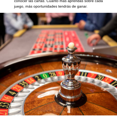
conocer las cartas. Cuanto más aprendas sobre cada
juego, más oportunidades tendrás de ganar.