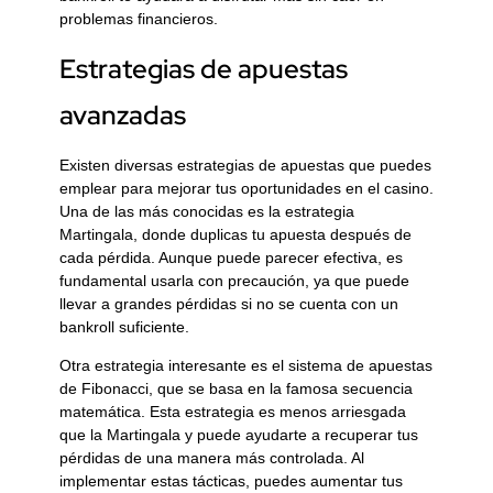
problemas financieros.
Estrategias de apuestas
avanzadas
Existen diversas estrategias de apuestas que puedes
emplear para mejorar tus oportunidades en el casino.
Una de las más conocidas es la estrategia
Martingala, donde duplicas tu apuesta después de
cada pérdida. Aunque puede parecer efectiva, es
fundamental usarla con precaución, ya que puede
llevar a grandes pérdidas si no se cuenta con un
bankroll suficiente.
Otra estrategia interesante es el sistema de apuestas
de Fibonacci, que se basa en la famosa secuencia
matemática. Esta estrategia es menos arriesgada
que la Martingala y puede ayudarte a recuperar tus
pérdidas de una manera más controlada. Al
implementar estas tácticas, puedes aumentar tus