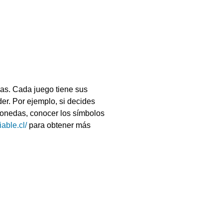
cas. Cada juego tiene sus
er. Por ejemplo, si decides
amonedas, conocer los símbolos
iable.cl/
para obtener más