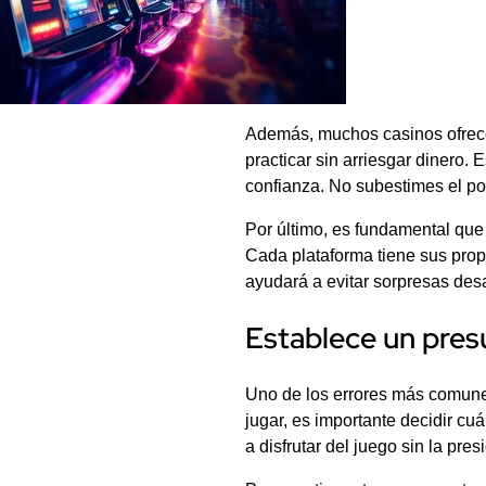
Además, muchos casinos ofrecen
practicar sin arriesgar dinero. 
confianza. No subestimes el po
Por último, es fundamental que
Cada plataforma tiene sus propi
ayudará a evitar sorpresas des
Establece un pres
Uno de los errores más comunes
jugar, es importante decidir cu
a disfrutar del juego sin la pre