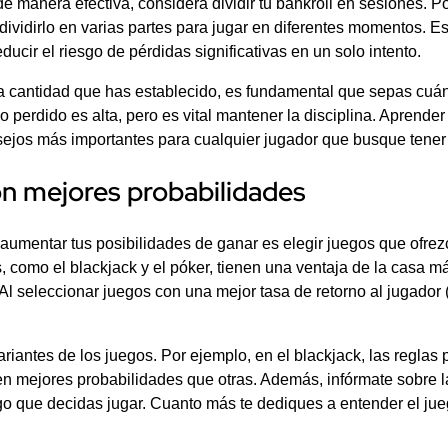
e manera efectiva, considera dividir tu bankroll en sesiones. P
ividirlo en varias partes para jugar en diferentes momentos. Esto
educir el riesgo de pérdidas significativas en un solo intento.
 la cantidad que has establecido, es fundamental que sepas cuán
 perdido es alta, pero es vital mantener la disciplina. Aprender 
ejos más importantes para cualquier jugador que busque tener é
on mejores probabilidades
aumentar tus posibilidades de ganar es elegir juegos que ofrez
, como el blackjack y el póker, tienen una ventaja de la casa 
Al seleccionar juegos con una mejor tasa de retorno al jugador
variantes de los juegos. Por ejemplo, en el blackjack, las reglas
cen mejores probabilidades que otras. Además, infórmate sobre 
ego que decidas jugar. Cuanto más te dediques a entender el ju