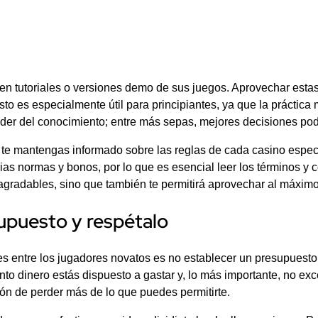
 tutoriales o versiones demo de sus juegos. Aprovechar estas 
Esto es especialmente útil para principiantes, ya que la práctica
der del conocimiento; entre más sepas, mejores decisiones pod
 te mantengas informado sobre las reglas de cada casino especí
as normas y bonos, por lo que es esencial leer los términos y c
agradables, sino que también te permitirá aprovechar al máximo 
upuesto y respétalo
 entre los jugadores novatos es no establecer un presupuesto
ánto dinero estás dispuesto a gastar y, lo más importante, no exc
sión de perder más de lo que puedes permitirte.