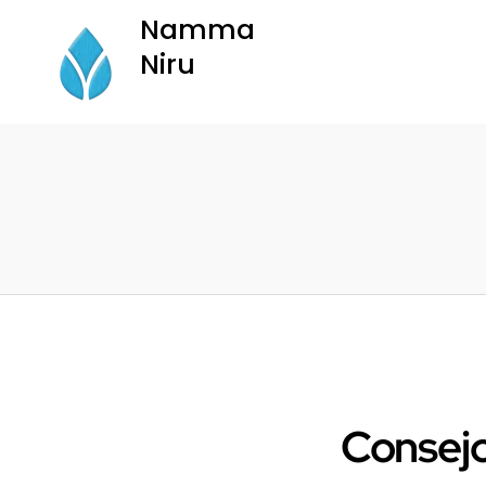
Namma
Niru
Namma Niru
Consejos