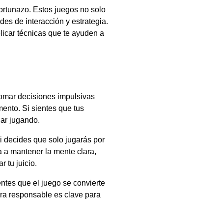
rtunazo. Estos juegos no solo
es de interacción y estrategia.
licar técnicas que te ayuden a
tomar decisiones impulsivas
mento. Si sientes que tus
ar jugando.
Si decides que solo jugarás por
a a mantener la mente clara,
 tu juicio.
ntes que el juego se convierte
ra responsable es clave para