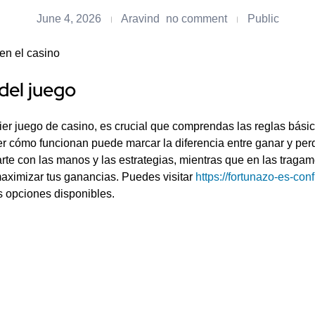
June 4, 2026
Aravind
no comment
Public
en el casino
del juego
ier juego de casino, es crucial que comprendas las reglas bási
er cómo funcionan puede marcar la diferencia entre ganar y perd
zarte con las manos y las estrategias, mientras que en las trag
maximizar tus ganancias. Puedes visitar
https://fortunazo-es-conf
s opciones disponibles.