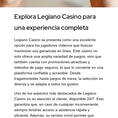
Explora Legiano Casino para
una experiencia completa
Legiano Casino se presenta como una excelente
opción para los jugadores chilenos que buscan
maximizar sus ganancias en línea. Este casino no
solo ofrece una amplia variedad de juegos, sino que
también cuenta con promociones atractivas y
métodos de pago seguros, lo que lo convierte en una
plataforma confiable y accesible. Desde
tragamonedas hasta juegos de mesa, la selección es
diversa y se adapta a todos los gustos.
Uno de los aspectos más destacados de Legiano
Casino es su atención al cliente, disponible 24/7. Esto
garantiza que, en caso de cualquier inconveniente,
siempre tendrás acceso a asistencia rápida y
eficiente. Además, su versión móvil permite que