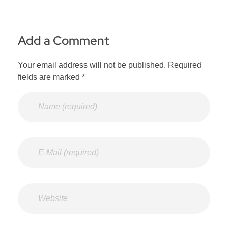
Add a Comment
Your email address will not be published. Required
fields are marked *