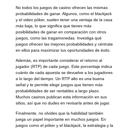
No todos los juegos de casino ofrecen las mismas
probabilidades de ganar. Algunos, como el blackjack
y el video póker, suelen tener una ventaja de la casa
más baja, lo que significa que tienes más
posibilidades de ganar en comparación con otros
juegos, como las tragamonedas. Investiga qué
juegos ofrecen las mejores probabilidades y céntrate
en ellos para maximizar tus oportunidades de éxito.
Además, es importante considerar el retorno al
jugador (RTP) de cada juego. Este porcentaje indica
cuánto de cada apuesta se devuelve a los jugadores
a lo largo del tiempo. Un RTP alto es una buena
señal y te permite elegir juegos que tienen más
probabilidades de ser rentables a largo plazo.
Muchos casinos publican esta información en sus
sitios, así que no dudes en revisarla antes de jugar.
Finalmente, no olvides que la habilidad también
juega un papel importante en muchos juegos. En
juegos como el póker y el blackjack, la estrategia y la