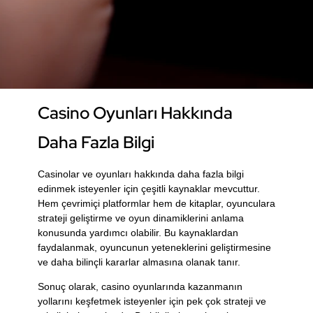
Casino Oyunları Hakkında
Daha Fazla Bilgi
Casinolar ve oyunları hakkında daha fazla bilgi
edinmek isteyenler için çeşitli kaynaklar mevcuttur.
Hem çevrimiçi platformlar hem de kitaplar, oyunculara
strateji geliştirme ve oyun dinamiklerini anlama
konusunda yardımcı olabilir. Bu kaynaklardan
faydalanmak, oyuncunun yeteneklerini geliştirmesine
ve daha bilinçli kararlar almasına olanak tanır.
Sonuç olarak, casino oyunlarında kazanmanın
yollarını keşfetmek isteyenler için pek çok strateji ve