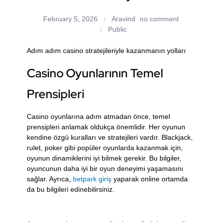
February 5, 2026
Aravind
no comment
Public
Adım adım casino stratejileriyle kazanmanın yolları
Casino Oyunlarının Temel
Prensipleri
Casino oyunlarına adım atmadan önce, temel
prensipleri anlamak oldukça önemlidir. Her oyunun
kendine özgü kuralları ve stratejileri vardır. Blackjack,
rulet, poker gibi popüler oyunlarda kazanmak için,
oyunun dinamiklerini iyi bilmek gerekir. Bu bilgiler,
oyuncunun daha iyi bir oyun deneyimi yaşamasını
sağlar. Ayrıca,
betpark giriş
yaparak online ortamda
da bu bilgileri edinebilirsiniz.