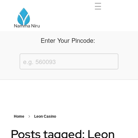
Namma Niru
Namma Niru
Enter Your Pincode:
Home
Leon Casino
Posts tagged: Leon