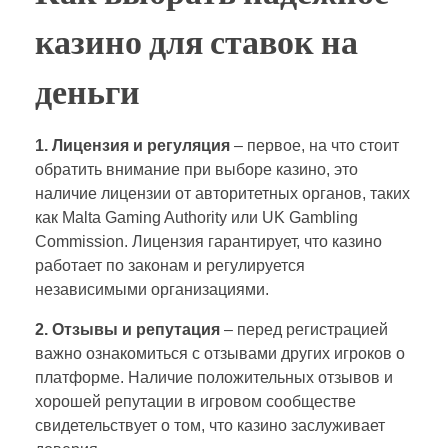
казино для ставок на
деньги
1. Лицензия и регуляция
– первое, на что стоит
обратить внимание при выборе казино, это
наличие лицензии от авторитетных органов, таких
как Malta Gaming Authority или UK Gambling
Commission. Лицензия гарантирует, что казино
работает по законам и регулируется
независимыми организациями.
2. Отзывы и репутация
– перед регистрацией
важно ознакомиться с отзывами других игроков о
платформе. Наличие положительных отзывов и
хорошей репутации в игровом сообществе
свидетельствует о том, что казино заслуживает