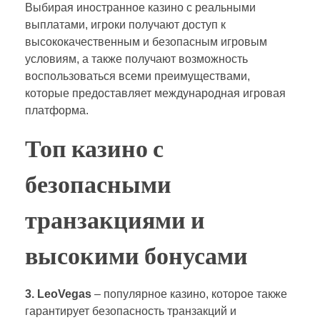
Выбирая иностранное казино с реальными
выплатами, игроки получают доступ к
высококачественным и безопасным игровым
условиям, а также получают возможность
воспользоваться всеми преимуществами,
которые предоставляет международная игровая
платформа.
Топ казино с
безопасными
транзакциями и
высокими бонусами
3. LeoVegas
– популярное казино, которое также
гарантирует безопасность транзакций и