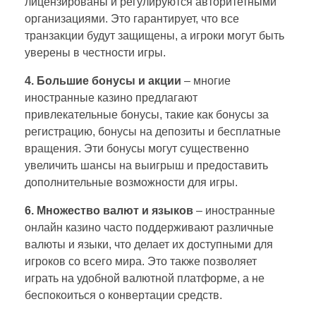
лицензированы и регулируются авторитетными
организациями. Это гарантирует, что все
транзакции будут защищены, а игроки могут быть
уверены в честности игры.
4. Большие бонусы и акции
– многие
иностранные казино предлагают
привлекательные бонусы, такие как бонусы за
регистрацию, бонусы на депозиты и бесплатные
вращения. Эти бонусы могут существенно
увеличить шансы на выигрыш и предоставить
дополнительные возможности для игры.
6. Множество валют и языков
– иностранные
онлайн казино часто поддерживают различные
валюты и языки, что делает их доступными для
игроков со всего мира. Это также позволяет
играть на удобной валютной платформе, а не
беспокоиться о конвертации средств.