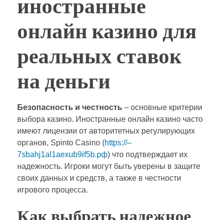
иностранные
онлайн казино для
реальных ставок
на деньги
Безопасность и честность
– основные критерии
выбора казино. Иностранные онлайн казино часто
имеют лицензии от авторитетных регулирующих
органов, Spinto Casino (
https://–
7sbahj1al1aexub9if5b.рф
) что подтверждает их
надежность. Игроки могут быть уверены в защите
своих данных и средств, а также в честности
игрового процесса.
Как выбрать надежное