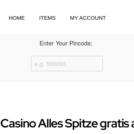
HOME
ITEMS
MY ACCOUNT
Enter Your Pincode:
 Casino Alles Spitze grati