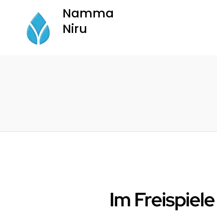
Namma
Niru
Namma Niru
Im Freispiele