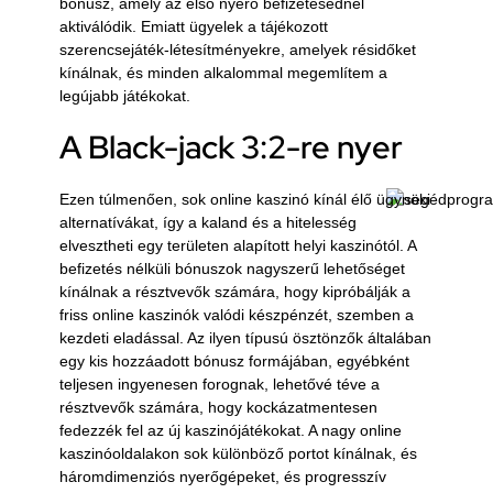
bónusz, amely az első nyerő befizetésednél
aktiválódik. Emiatt ügyelek a tájékozott
szerencsejáték-létesítményekre, amelyek résidőket
kínálnak, és minden alkalommal megemlítem a
legújabb játékokat.
A Black-jack 3:2-re nyer
Ezen túlmenően, sok online kaszinó kínál élő ügynöki
alternatívákat, így a kaland és a hitelesség
elvesztheti egy területen alapított helyi kaszinótól. A
befizetés nélküli bónuszok nagyszerű lehetőséget
kínálnak a résztvevők számára, hogy kipróbálják a
friss online kaszinók valódi készpénzét, szemben a
kezdeti eladással. Az ilyen típusú ösztönzők általában
egy kis hozzáadott bónusz formájában, egyébként
teljesen ingyenesen forognak, lehetővé téve a
résztvevők számára, hogy kockázatmentesen
fedezzék fel az új kaszinójátékokat. A nagy online
kaszinóoldalakon sok különböző portot kínálnak, és
háromdimenziós nyerőgépeket, és progresszív