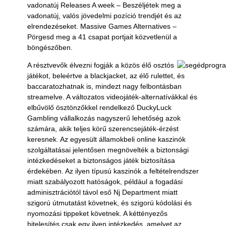
vadonatúj Releases A week – Beszéljétek meg a
vadonatúj, valós jövedelmi pozíció trendjét és az
elrendezéseket. Massive Games Alternatives –
Pörgesd meg a 41 csapat portjait közvetlenül a
böngészőben.
A résztvevők élvezni fogják a közös élő osztós
játékot, beleértve a blackjacket, az élő rulettet, és
baccaratozhatnak is, mindezt nagy felbontásban
streamelve. A változatos videojáték-alternatívákkal és
elbűvölő ösztönzőkkel rendelkező DuckyLuck
Gambling vállalkozás nagyszerű lehetőség azok
számára, akik teljes körű szerencsejáték-érzést
keresnek. Az egyesült államokbeli online kaszinók
szolgáltatásai jelentősen megnövelték a biztonsági
intézkedéseket a biztonságos játék biztosítása
érdekében. Az ilyen típusú kaszinók a feltételrendszer
miatt szabályozott hatóságok, például a fogadási
adminisztrációtól távol eső Nj Department miatt
szigorú útmutatást követnek, és szigorú kódolási és
nyomozási tippeket követnek. A kéttényezős
hitelesítés csak egy ilyen intézkedés, amelyet az