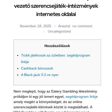
vezető szerencsejáték-intézmények
internetes oldalai
November 18, 2025
Aravind
no comment
Uncategorized
Hozzászólások
Trükk játékosok az üzletben: segédprogram
linkje
Cashback bónuszok
A Black-jack 3:2-re nyer
Nem meglepő, hogy az Eatery Gambling létesítmény
próbáljon ki egy jól ismert egyet,
segédprogram linkje
amely megéri a könnyedséget, és az online
szerencsejáték-kitörések között is megtalálható. A