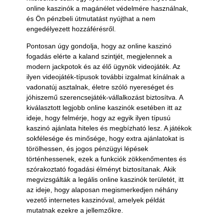
online kaszinók a magánélet védelmére használnak,
és Ön pénzbeli útmutatást nyújthat a nem
engedélyezett hozzáférésről.
Pontosan úgy gondolja, hogy az online kaszinó
fogadás elérte a kaland szintjét, megjelennek a
modern jackpotok és az élő ügynök videojáték. Az
ilyen videojáték-típusok további izgalmat kínálnak a
vadonatúj asztalnak, életre szóló nyereséget és
jóhiszemű szerencsejáték-vállalkozást biztosítva. A
kiválasztott legjobb online kaszinók esetében itt az
ideje, hogy felmérje, hogy az egyik ilyen típusú
kaszinó ajánlata hiteles és megbízható lesz. A játékok
sokfélesége és minősége, hogy extra ajánlatokat is
törölhessen, és jogos pénzügyi lépések
történhessenek, ezek a funkciók zökkenőmentes és
szórakoztató fogadási élményt biztosítanak. Akik
megvizsgálták a legális online kaszinók területét, itt
az ideje, hogy alaposan megismerkedjen néhány
vezető internetes kaszinóval, amelyek példát
mutatnak ezekre a jellemzőkre.