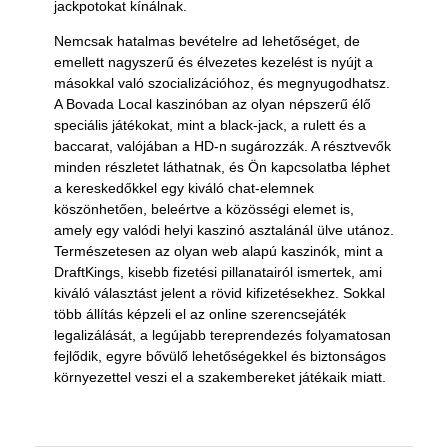
jackpotokat kínálnak.
Nemcsak hatalmas bevételre ad lehetőséget, de
emellett nagyszerű és élvezetes kezelést is nyújt a
másokkal való szocializációhoz, és megnyugodhatsz.
A Bovada Local kaszinóban az olyan népszerű élő
speciális játékokat, mint a black-jack, a rulett és a
baccarat, valójában a HD-n sugározzák. A résztvevők
minden részletet láthatnak, és Ön kapcsolatba léphet
a kereskedőkkel egy kiváló chat-elemnek
köszönhetően, beleértve a közösségi elemet is,
amely egy valódi helyi kaszinó asztalánál ülve utánoz.
Természetesen az olyan web alapú kaszinók, mint a
DraftKings, kisebb fizetési pillanatairól ismertek, ami
kiváló választást jelent a rövid kifizetésekhez. Sokkal
több állítás képzeli el az online szerencsejáték
legalizálását, a legújabb tereprendezés folyamatosan
fejlődik, egyre bővülő lehetőségekkel és biztonságos
környezettel veszi el a szakembereket játékaik miatt.